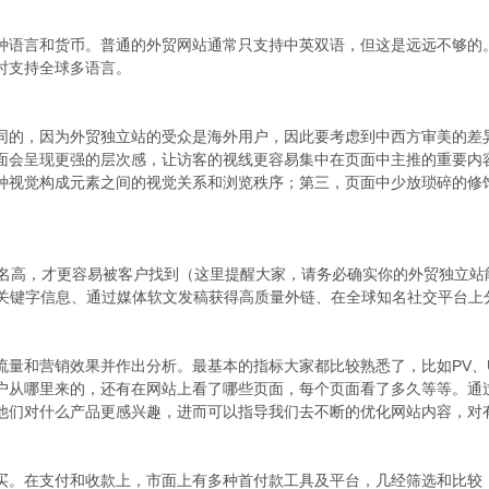
种语言和货币。普通的外贸网站通常只支持中英双语，但这是远远不够的
时支持全球多语言。
同的，因为外贸独立站的受众是海外用户，因此要考虑到中西方审美的差
面会呈现更强的层次感，让访客的视线更容易集中在页面中主推的重要内
种视觉构成元素之间的视觉关系和浏览秩序；第三，页面中少放琐碎的修
排名高，才更容易被客户找到（这里提醒大家，请务必确实你的外贸独立站
关键字信息、通过媒体软文发稿获得高质量外链、在全球知名社交平台上
流量和营销效果并作出分析。最基本的指标大家都比较熟悉了，比如PV、
户从哪里来的，还有在网站上看了哪些页面，每个页面看了多久等等。通
他们对什么产品更感兴趣，进而可以指导我们去不断的优化网站内容，对
。在支付和收款上，市面上有多种首付款工具及平台，几经筛选和比较，我