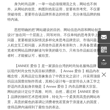
身为时尚品牌，一举一动必须领潮流之先，网站也不例
外。从网站的创意、构图到色彩运用，皆要有所考究。不仅要
突破传统，更要符合该品牌所表达的特质，充分体现品牌的独
特内涵。
思想明确的把“网站建设的目的、网站信息内容和网站创意
设计”放在同一个层面上，同等对待。不仅单纯的思考美学上的
问题，更要根据实际情况多样化来思考品牌意识、市场问题、
人机交互工程问题，从而使作品更具有亲和力，并具备普通浏
览者对网站品牌的解读与审美的吸引力。只有当作品贴近使用
者时，才能被认可，被欣赏。
【ANNEE 爱你 】是一家源自台湾的时尚知名服饰品牌，
以现代时尚女性为其目标消费群。【 Annee 爱你 】精品内衣
概念馆，其商品定位形象集合了中西文化之设计，幷采用顶级
织品法国蕾丝制作而成，其精心设计每一款皆符合人体工学之
舒适内衣及贴身衣物是【 Annee 爱你 】内衣品牌最大宗旨。
网站的设计定位于高雅、时尚、自然，通过对【ANNEE 爱你
】品牌的独特艺术思维演绎，转化为一个柔美而高贵的网站布
景，高贵的紫色的基调让消费者恍若置身于浪漫迷人的国度，
使得品牌内涵得到了最恰当的表达。