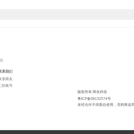
D.
联系我们
联系商友
汇款账号
版权所有:商友科技
粤ICP备08132574号
未经允许不得善自使用，否则将追