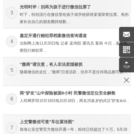
光明时评：别再为孩子进行微信拉票了
3
时下，特别流行在微信里给孩子或学校获得某项荣誉拉票。有的
家长在自己的朋友圈持续数…
嘉定开通行贿犯罪档案微信查询通道
4
法制网上海11月20日电 记者 孟伟阳 通讯员 童画 今日，嘉定检
察院行贿犯罪…
“微商”请注意，有人非法卖烟被抓
5
随着微信的走红，“微商”日渐活跃，但并不是任何商品都可以…
两“驴友”山中探险被困8小时 民警微信定位安全解救
6
人民网罗田10月19日电10月18日，两名20多岁的武汉“驴友&rd…
上交警微信可查“车位紧张图”
7
珠海公安交警官方微信开通一年，粉丝已经超过了十万。6月18