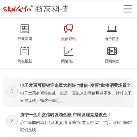
行业新闻
微信资讯
电子商务
商友最新
网络推广
视频教程
电子发票可报销迎来重大利好 “微信+发票”助推消费场景全
1
电子发票有诸多好处，但是一直以来实际使用并不多。针对电子
覆盖
发票流转不畅这一痛点…
济宁一金店微信转发领金猴 市民发现竟是镀金！
2
济宁新闻网12月4日讯(记者 胡家兴 龙天娇 袁广哲)近日有市民跟
我们反映，…